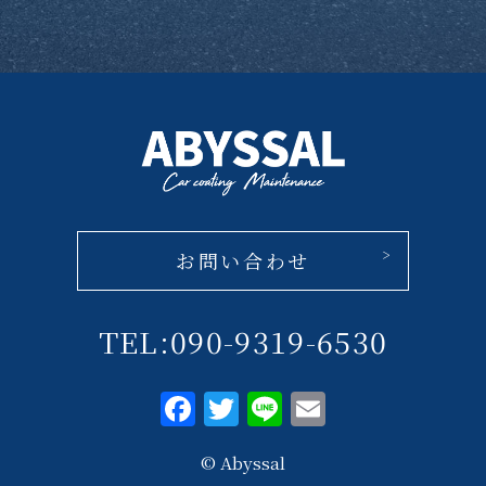
お問い合わせ
TEL:090-9319-6530
F
T
Li
E
a
w
n
m
© Abyssal
c
it
e
ai